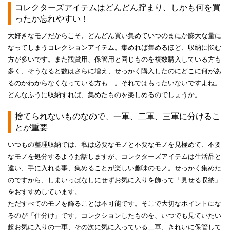
コレクターズアイテムはどんどん貯まり、しかも何を買
ったか忘れやすい！
大好きなモノだからこそ、どんどん買い集めていつのまにか膨大な量に
なってしまうコレクションアイテム。集めれば集めるほど、収納に悩む
方が多いです。また観賞用、保管用と同じものを複数購入している方も
多く、そうなると数はさらに増え、せっかく購入したのにどこに何があ
るのかわからなくなっている方も…。それではもったいないですよね。
どんなふうに収納すれば、集めたものを楽しめるのでしょうか。
捨てられないものなので、一軍、二軍、三軍に分けるこ
とが重要
いつもの整理収納では、私は必要なモノと不要なモノを見極めて、不要
なモノを処分するようお話しますが、コレクターズアイテムは生活品と
違い、手に入れる事、集めることが楽しい趣味のモノ。せっかく集めた
のですから、しまいっぱなしにせずお気に入りを飾って「見せる収納」
をおすすめしています。
ただすべてのモノを飾ることは不可能です。そこで大切なポイントにな
るのが「仕分け」です。コレクションしたものを、いつでも見ていたい
超お気に入りの一軍、その次に気に入っている二軍、きれいに保管して