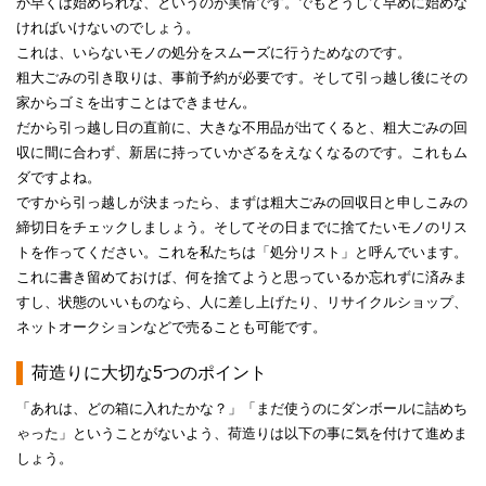
か早くは始められな、というのが実情です。でもどうして早めに始めな
ければいけないのでしょう。
これは、いらないモノの処分をスムーズに行うためなのです。
粗大ごみの引き取りは、事前予約が必要です。そして引っ越し後にその
家からゴミを出すことはできません。
だから引っ越し日の直前に、大きな不用品が出てくると、粗大ごみの回
収に間に合わず、新居に持っていかざるをえなくなるのです。これもム
ダですよね。
ですから引っ越しが決まったら、まずは粗大ごみの回収日と申しこみの
締切日をチェックしましょう。そしてその日までに捨てたいモノのリス
トを作ってください。これを私たちは「処分リスト」と呼んでいます。
これに書き留めておけば、何を捨てようと思っているか忘れずに済みま
すし、状態のいいものなら、人に差し上げたり、リサイクルショップ、
ネットオークションなどで売ることも可能です。
荷造りに大切な5つのポイント
「あれは、どの箱に入れたかな？」「まだ使うのにダンボールに詰めち
ゃった」ということがないよう、荷造りは以下の事に気を付けて進めま
しょう。