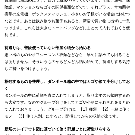
貴重品は箱詰めにせず、自分で新居へ持っていきます。印鑑、通帳、保
険証、マンションならばその関係書類などです。それプラス、常備薬や
携帯の充電機、ボックスティッシュ、小さいお子様がいる場合はおむつ
などです。あとは飲み物やお菓子もあると、新居で買い物に出ずに一息
つけます。これらは大きなトートバッグなどにまとめて入れておくと便
利です。
荷造りは、普段使っていない部屋や物から始める
思い出のものやオフシーズンの衣類などなら、早めに詰めても困ること
はありません。そういうものからどんどん詰め始めて、荷造りする気持
ちに勢いをつけましょう。
梱包するものを整理し、ダンボール箱の中ではカゴや箱で小分けしてお
く
ダンボールの中に荷物を直に入れてしまうと、取り出すのも収納するの
も大変です。なのでグループ分けをしてカゴや小箱にそれぞれをまとめ
て入れておきましょう。グループ分けは、【1】種類 【2】一緒に使う
モノ 【3】使う人別、にすると、開梱してからの収納が楽です。
新居のレイアウト図に基づいて使う部屋ごとに荷造りをする