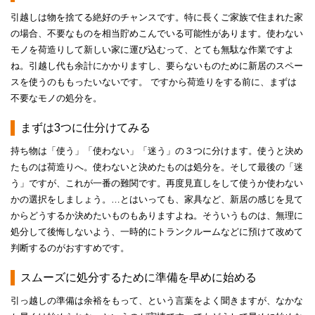
引越しは物を捨てる絶好のチャンスです。特に長くご家族で住まれた家
の場合、不要なものを相当貯めこんでいる可能性があります。使わない
モノを荷造りして新しい家に運び込むって、とても無駄な作業ですよ
ね。引越し代も余計にかかりますし、要らないものために新居のスペー
スを使うのももったいないです。 ですから荷造りをする前に、まずは
不要なモノの処分を。
まずは3つに仕分けてみる
持ち物は「使う」「使わない」「迷う」の３つに分けます。使うと決め
たものは荷造りへ。使わないと決めたものは処分を。そして最後の「迷
う」ですが、これが一番の難関です。再度見直しをして使うか使わない
かの選択をしましょう。…とはいっても、家具など、新居の感じを見て
からどうするか決めたいものもありますよね。そういうものは、無理に
処分して後悔しないよう、一時的にトランクルームなどに預けて改めて
判断するのがおすすめです。
スムーズに処分するために準備を早めに始める
引っ越しの準備は余裕をもって、という言葉をよく聞きますが、なかな