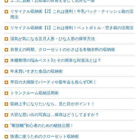
エコに貢献！お部屋の衣替えをして気分も一新
リサイクル収納術【2】これは便利！牛乳パック・ティッシュ箱の活
用法
リサイクル収納術【1】これは便利！ペットボトル・空き箱の活用法
湿気が気になる五月人形・ひな人形の保管方法
衣替えの時期、クローゼットのかさばる冬物衣料の収納術
本棚整理の悩みベスト3とその簡単な対策法とは？
年末買いすぎた食品の収納術
早目の大掃除でパーティや新年会も焦らずOK！
トランクルーム収納活用術
収納上手になりたいなら、見た目がポイント！
大切な思い出の写真は…保存はどうしてますか？
"断捨離"初心者のための秘技公開！
快適に使うためのクローゼット収納術