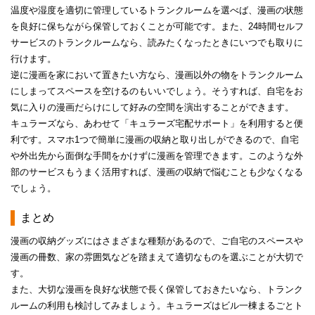
温度や湿度を適切に​​管理しているトランクルーム​​を選べば​​​​、漫画の状態
を良好に保ちながら保管しておくことが可能です。​​​また、24時間セルフ
サービスのトランクルームなら、読みたくなったときにいつでも取りに
行けます。​
逆に漫画を家において置きたい方なら、漫画以外の物をトランクルーム
にしまってスペースを空けるのもいいでしょう。そうすれば、自宅をお
気に入りの漫画だらけにして好みの空間を演出することができます。​
キュラーズなら、あわせて「キュラーズ宅配サポート」を利用すると便
利です。スマホ1つで簡単に漫画の収納と取り出しができるので、自宅
や外出先から面倒な手間をかけずに漫画を管理できます。​​このような外
部のサービスもうまく活用すれば、漫画の収納で悩むことも少なくなる
でしょう。​
まとめ
​​漫画の収納グッズにはさまざまな種類があるので、ご自宅のスペースや
漫画の冊数、家の雰囲気などを踏まえて適切なものを選ぶことが大切で
す。​
​​また、大切な漫画を良好な状態で長く保管しておきたいなら、トランク
ルームの利用も検討してみましょう。​​キュラーズはビル一棟まるごとト