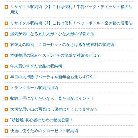
リサイクル収納術【2】これは便利！牛乳パック・ティッシュ箱の活
用法
リサイクル収納術【1】これは便利！ペットボトル・空き箱の活用法
湿気が気になる五月人形・ひな人形の保管方法
衣替えの時期、クローゼットのかさばる冬物衣料の収納術
本棚整理の悩みベスト3とその簡単な対策法とは？
年末買いすぎた食品の収納術
早目の大掃除でパーティや新年会も焦らずOK！
トランクルーム収納活用術
収納上手になりたいなら、見た目がポイント！
大切な思い出の写真は…保存はどうしてますか？
"断捨離"初心者のための秘技公開！
快適に使うためのクローゼット収納術