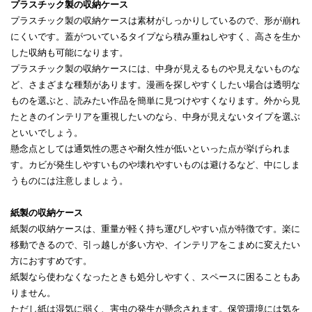
​​プラスチック製の収納ケース​
​​プラスチック製の収納ケースは素材がしっかりしているので、形が崩れ
にくいです。蓋がついているタイプなら積み重ねしやすく、高さを生か
した収納も可能になります。​
プラスチック製の収納ケースには、中身が見えるものや見えないものな
ど、さまざまな種類があります。漫画を探しやすくしたい場合は透明な
ものを選ぶと、読みたい作品を簡単に見つけやすくなります。外から見
たときのインテリアを重視したいのなら、中身が見えないタイプを選ぶ
といいでしょう。
懸念点としては通気性の悪さや耐久性が低いといった点が挙げられま
す。カビが発生しやすいものや壊れやすいものは避けるなど、中にしま
うものには注意しましょう。​
​​紙製の収納ケース​
​​紙製の収納ケースは、重量が軽く持ち運びしやすい点が特徴です。楽に
移動できるので、引っ越しが多い方や、インテリアをこまめに変えたい
方におすすめです。​
紙製なら使わなくなったときも処分しやすく、スペースに困ることもあ
りません。​
ただし紙は湿気に弱く、害虫の発生が懸念されます。保管環境には気を