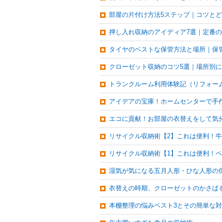
部屋の片付け方法5ステップ｜コツと
押し入れ収納のアイディア7選｜定番
タイヤのベストな保管方法と場所｜保
クローゼット収納のコツ5選｜場所別
トランクルーム利用体験記（リフォー
アイデアの宝庫！ホームセンターで手
エコに貢献！お部屋の衣替えをして気
リサイクル収納術【2】これは便利！
リサイクル収納術【1】これは便利！
湿気が気になる五月人形・ひな人形の
衣替えの時期、クローゼットのかさば
本棚整理の悩みベスト3とその簡単な