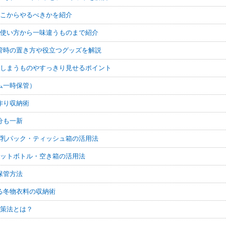
どこからやるべきかを紹介
の使い方から一味違うものまで紹介
管時の置き方や役立つグッズを解説
にしまうものやすっきり見せるポイント
ム一時保管）
作り収納術
分も一新
牛乳パック・ティッシュ箱の活用法
ペットボトル・空き箱の活用法
保管方法
る冬物衣料の収納術
対策法とは？