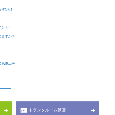
らずOK！
イント！
てますか？
で収納上手
トランクルーム動画