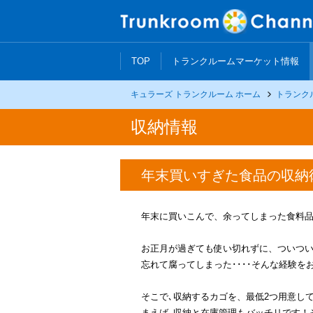
TOP
トランクルームマーケット情報
キュラーズ トランクルーム ホーム
トランク
収納情報
年末買いすぎた食品の収納
年末に買いこんで、余ってしまった食料品
お正月が過ぎても使い切れずに、ついつ
忘れて腐ってしまった････そんな経験を
そこで､収納するカゴを、最低2つ用意し
まえば､収納と在庫管理もバッチリです！