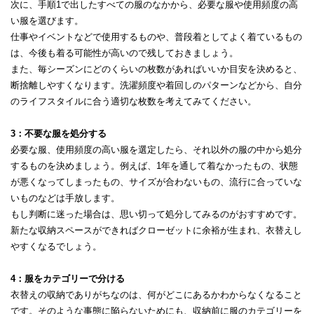
次に、手順1で出したすべての服のなかから、必要な服や使用頻度の高
い服を選びます。
仕事やイベントなどで使用するものや、普段着としてよく着ているもの
は、今後も着る可能性が高いので残しておきましょう。
また、毎シーズンにどのくらいの枚数があればいいか目安を決めると、
断捨離しやすくなります。洗濯頻度や着回しのパターンなどから、自分
のライフスタイルに合う適切な枚数を考えてみてください。
3：不要な服を処分する
必要な服、使用頻度の高い服を選定したら、それ以外の服の中から処分
するものを決めましょう。例えば、1年を通して着なかったもの、状態
が悪くなってしまったもの、サイズが合わないもの、流行に合っていな
いものなどは手放します。
もし判断に迷った場合は、思い切って処分してみるのがおすすめです。
新たな収納スペースができればクローゼットに余裕が生まれ、衣替えし
やすくなるでしょう。
4：服をカテゴリーで分ける
衣替えの収納でありがちなのは、何がどこにあるかわからなくなること
です。そのような事態に陥らないためにも、収納前に服のカテゴリーを