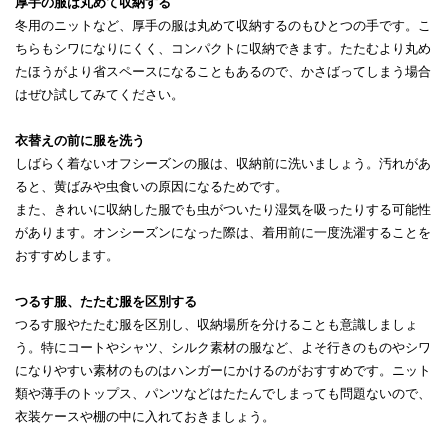
厚手の服は丸めて収納する
冬用のニットなど、厚手の服は丸めて収納するのもひとつの手です。こ
ちらもシワになりにくく、コンパクトに収納できます。たたむより丸め
たほうがより省スペースになることもあるので、かさばってしまう場合
はぜひ試してみてください。
衣替えの前に服を洗う
しばらく着ないオフシーズンの服は、収納前に洗いましょう。汚れがあ
ると、黄ばみや虫食いの原因になるためです。
また、きれいに収納した服でも虫がついたり湿気を吸ったりする可能性
があります。オンシーズンになった際は、着用前に一度洗濯することを
おすすめします。
つるす服、たたむ服を区別する
つるす服やたたむ服を区別し、収納場所を分けることも意識しましょ
う。特にコートやシャツ、シルク素材の服など、よそ行きのものやシワ
になりやすい素材のものはハンガーにかけるのがおすすめです。ニット
類や薄手のトップス、パンツなどはたたんでしまっても問題ないので、
衣装ケースや棚の中に入れておきましょう。