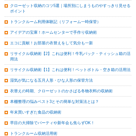
クローゼット収納のコツ5選｜場所別にしまうものやすっきり見せる
ポイント
トランクルーム利用体験記（リフォーム一時保管）
アイデアの宝庫！ホームセンターで手作り収納術
エコに貢献！お部屋の衣替えをして気分も一新
リサイクル収納術【2】これは便利！牛乳パック・ティッシュ箱の活
用法
リサイクル収納術【1】これは便利！ペットボトル・空き箱の活用法
湿気が気になる五月人形・ひな人形の保管方法
衣替えの時期、クローゼットのかさばる冬物衣料の収納術
本棚整理の悩みベスト3とその簡単な対策法とは？
年末買いすぎた食品の収納術
早目の大掃除でパーティや新年会も焦らずOK！
トランクルーム収納活用術