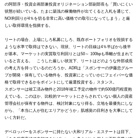
の阿部淳・投資企画部兼投資オリジネーション部副部長も「買いにくい
状態が続いている。たまに築浅の稼働物件が出てくると入札を通じて、
NOI利回りが4％を切る非常に高い価格での取引になってしまう」と厳
しい取得環境を指摘する。
リートの場合、上場にしろ私募にしろ、既存ポートフォリオを毀損する
ような水準で取得はできない。現状、リートの目線は4％半ばから後半
が基本。マーケットの実質取引利回りとは50～ 100bpも乖離が生まれて
いると言える。 こうした厳しい状況下、リートはどのような外部成長
の考え方を持っているのだろうか。ADRは「スポンサーの伊藤忠グルー
プが開発・保有している物件を、投資家にとっていかにフェイバーな価
格で取得できるかをポイントにして厳選投資する」スタンス。
スポンサーは竣工済み物件と2018年竣工予定の物件で約500億円程度抱
えている。このほか、比較的マーケットにさらされていない個人の資産
管理会社が保有する物件は、検討対象になり得る。立地を最優先にしな
がら、「本当に人が住むエリアかどうか」肌感覚の目利きを大事にして
いく方針だ。
デベロッパーをスポンサーに持たない大和リアル・エステートは目下、