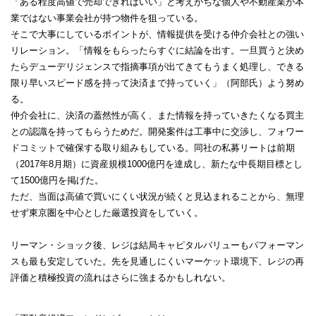
「ある程度高値で売却できればいい」と考えがちな個人や不動産業が本
業ではない事業会社が持つ物件を狙っている。
そこで大事にしているポイントが、情報提供を受ける仲介会社との強い
リレーション。「情報をもらったらすぐに結論を出す。一旦買うと決め
たらデューデリジェンスで指摘事項が出てきてもうまく処理し、できる
限り早いスピード感を持って決済まで持っていく」（阿部氏）よう努め
る。
仲介会社に、決済の蓋然性が高く、また情報を持っていきたくなる買主
との認識を持ってもらうためだ。開発案件は工事中に交渉し、フォワー
ドコミットで確保する取り組みもしている。同社の私募リートは前期
（2017年8月期）に資産規模1000億円を達成し、新たな中長期目標とし
て1500億円を掲げた。
ただ、当面は高値で買いにくい状況が続くと見込まれることから、無理
せず東京圏を中心とした厳選投資をしていく。
リーマン・ショック後、レジは結局キャピタルバリューもパフォーマン
スも最も安定していた。先を見通しにくいマーケット環境下、レジの再
評価と積極投資の流れはさらに強まるかもしれない。