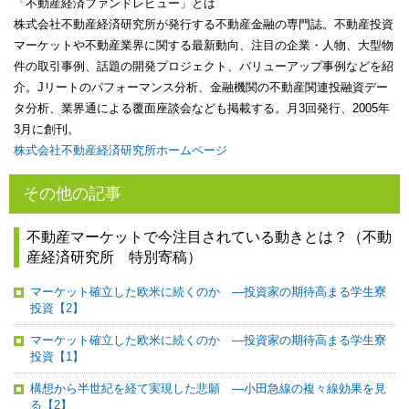
「不動産経済ファンドレビュー」とは
株式会社不動産経済研究所が発行する不動産金融の専門誌。不動産投資
マーケットや不動産業界に関する最新動向、注目の企業・人物、大型物
件の取引事例、話題の開発プロジェクト、バリューアップ事例などを紹
介。Jリートのパフォーマンス分析、金融機関の不動産関連投融資デー
タ分析、業界通による覆面座談会なども掲載する。月3回発行、2005年
3月に創刊。
株式会社不動産経済研究所ホームページ
その他の記事
不動産マーケットで今注目されている動きとは？（不動
産経済研究所 特別寄稿）
マーケット確立した欧米に続くのか ―投資家の期待高まる学生寮
投資【2】
マーケット確立した欧米に続くのか ―投資家の期待高まる学生寮
投資【1】
構想から半世紀を経て実現した悲願 ―小田急線の複々線効果を見
る【2】