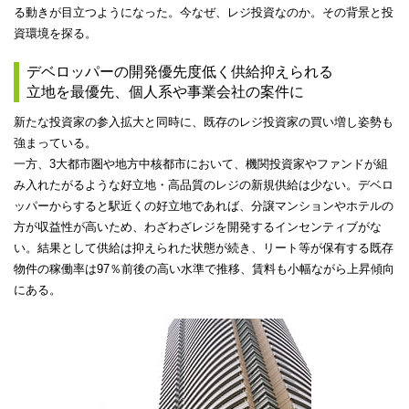
る動きが目立つようになった。今なぜ、レジ投資なのか。その背景と投
資環境を探る。
デベロッパーの開発優先度低く供給抑えられる
立地を最優先、個人系や事業会社の案件に
新たな投資家の参入拡大と同時に、既存のレジ投資家の買い増し姿勢も
強まっている。
一方、3大都市圏や地方中核都市において、機関投資家やファンドが組
み入れたがるような好立地・高品質のレジの新規供給は少ない。デベロ
ッパーからすると駅近くの好立地であれば、分譲マンションやホテルの
方が収益性が高いため、わざわざレジを開発するインセンティブがな
い。結果として供給は抑えられた状態が続き、リート等が保有する既存
物件の稼働率は97％前後の高い水準で推移、賃料も小幅ながら上昇傾向
にある。