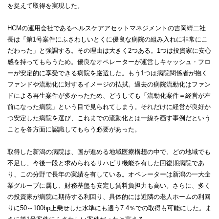
を捉えて取得を実現した。
HCMの運用会社であるヘルスケアアセットマネジメントの吉岡靖二社
長は「第1号案件にふさわしいとくに優良な病院の組み入れに非常にこ
だわった」と強調する。その理由は大きく2つある。1つは投資家に安心
感を持ってもらうため。優良なオペレーターが運営しキャッシュ・フロ
ーが安定的に享受できる病院を厳選した。もう1つは病院関係者が抱く
ファンドや流動化に対するイメージの払拭。過去の病院流動化はファン
ドによる再生案件が多かったため、どうしても「流動化案件＝経営が左
前になった病院」という目で見られてしまう。それだけに経営が良好か
つ安定した病院を選び、これまでの流動化とは一線を画す事例だという
ことを各方面に認識してもらう必要があった。
取得した新潟の病院は、国が進める地域医療構想の中で、どの地域でも
不足し、今後一段と求められるリハビリ機能を有した回復期病院であ
り、この分野で長年の実績を有している。オペレーターは新潟の一大企
業グループに属し、財務基盤も安定し賃料負担力も高い。さらに、多く
の投資家が病院に期待する利回り、具体的には近隣の老人ホームの利回
りに50～100bp上乗せした水準にも適う7.4％での取得も可能にした。ま