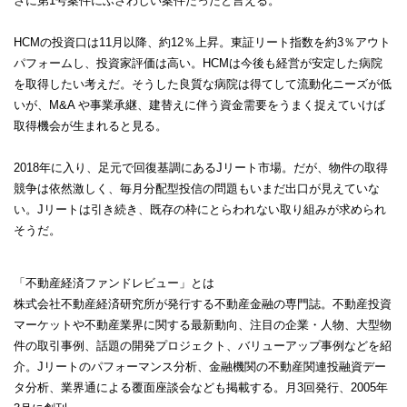
さに第1号案件にふさわしい案件だったと言える。
HCMの投資口は11月以降、約12％上昇。東証リート指数を約3％アウト
パフォームし、投資家評価は高い。HCMは今後も経営が安定した病院
を取得したい考えだ。そうした良質な病院は得てして流動化ニーズが低
いが、M&A や事業承継、建替えに伴う資金需要をうまく捉えていけば
取得機会が生まれると見る。
2018年に入り、足元で回復基調にあるJリート市場。だが、物件の取得
競争は依然激しく、毎月分配型投信の問題もいまだ出口が見えていな
い。Jリートは引き続き、既存の枠にとらわれない取り組みが求められ
そうだ。
「不動産経済ファンドレビュー」とは
株式会社不動産経済研究所が発行する不動産金融の専門誌。不動産投資
マーケットや不動産業界に関する最新動向、注目の企業・人物、大型物
件の取引事例、話題の開発プロジェクト、バリューアップ事例などを紹
介。Jリートのパフォーマンス分析、金融機関の不動産関連投融資デー
タ分析、業界通による覆面座談会なども掲載する。月3回発行、2005年