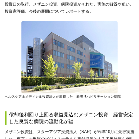
投資口の取得、メザニン投資、病院投資がそれだ。実施の背景や狙い、
投資家評価、今後の展開についてレポートする。
ヘルスケア＆メディカル投資法人が取得した「新潟リハビリテーション病院」
償却後利回り上回る収益見込むメザニン投資 経営安定
した良質な病院の流動化が鍵
メザニン投資は、スターアジア投資法人（SAR）が昨年10月に先行実施
した。東京・大田区のビジネスホテルを裏付資産とする劣後社債を4億