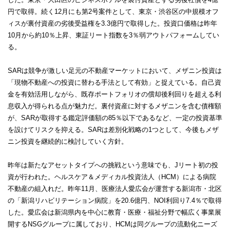
円で取得。続く12月にも第2号案件として、東京・渋谷区の中規模オフ
ィスが裏付資産の劣後受益権を3.3億円で取得した。投資口価格は昨年
10月から約10％上昇、東証リート指数を3％弱アウトパフォームしてい
る。
SARは競争が激しい足元の不動産マーケットにおいて、メザニン投資は
「現物不動産への投資に替わる手法として有効」と捉えている。自己資
金を有効活用しながら、既存ポートフォリオの償却後利回りを超える利
息収入が得られる点が魅力だ。裏付資産に対するメザニンを含む債権額
が、SARが取得する鑑定評価額の85％以下であるなど、一定の投資基準
を設けてリスクを抑える。SARは差別化戦略の1つとして、今後もメザ
ニン投資を継続的に検討していく方針。
昨年は新たなアセットタイプへの挑戦という意味でも、Jリート初の投
資が行われた。ヘルスケア＆メディカル投資法人（HCM）による病院
不動産の組入れだ。昨年11月、医療法人愛広会が運営する新潟市・北区
の「新潟リハビリテーション病院」を20.6億円、NOI利回り7.4％で取得
した。愛広会は新潟県内を中心に教育・医療・福祉分野で幅広く事業展
開するNSGグループに属しており、HCMは同グループの流動化ニーズ