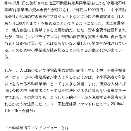
昨年12月1日に施行された改正不動産特定共同事業法による“小規模不特
事業”は事業者の資本金要件が緩和され（1億円→1000万円）、中小不動
産会社が地域の空き家再生プロジェクトなどに小口の投資家資金（1人
あたり100万円まで）を集めることができるようになった。国土交通省
は、地方創生にも貢献できると意欲的だ。ただ、資本金要件は緩和され
たが、管理（コンプライアンス）部門の責任者を実際の業務に係わる担
当者とは別個に置かなければならないなど厳しい人的要件が課されてい
る。そのため中小事業者が踏み切ることができるか危ぶむ声が出てい
る。
しかし、人口減少などで住宅市場の実需が縮小していく中、不動産投資
マーケットに中小宅建業者が参入できるかどうかは、中小事業者が9 割
以上を占める不動産業界にとっては大きな課題。また、優秀な人材の採
用は今後の中小事業者にとっては不特法ビジネスに限らない最重要テー
マである。その意味でも、こうした人的ハードルを克服する事業者が現
れるかどうか注目したい。（「不動産経済ファンドレビュー」2018年1
月5・15日合併号）
「不動産経済ファンドレビュー」とは