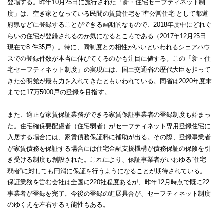
登場する。昨年10月25日に施行された「新・住宅セーフティネット制
度」は、空き家となっている民間の賃貸住宅を“準公営住宅”として都道
府県などに登録することができる画期的なもので、2018年度中にどれぐ
らいの住宅が登録されるのか気になるところである（2017年12月25日
現在で8 件35戸）。特に、同制度との相性がいいといわれるシェアハウ
スでの登録件数が本当に伸びてくるのかも注目に値する。この「新・住
宅セーフティネット制度」の実現には、国土交通省の歴代大臣を担って
きた公明党が最も力を入れてきたともいわれている。同省は2020年度末
までに17万5000戸の登録を目指す。
また、適正な家賃保証業務ができる家賃保証事業者の登録制度も始まっ
た。住宅確保要配慮者（住宅弱者）がセーフティネット専用登録住宅に
入居する場合には、家賃債務保証料に補助が出る。その際、登録事業者
が家賃債務を保証する場合には住宅金融支援機構が債務保証の保険を引
き受ける制度も創設された。これにより、保証事業者がいわゆる“住宅
弱者”に対しても円滑に保証を行うようになることが期待されている。
保証業務を営む会社は全国に220社程度あるが、昨年12月時点で既に22
事業者が登録を完了。今後の登録の進展具合が、セーフティネット制度
のゆくえを左右する可能性もある。