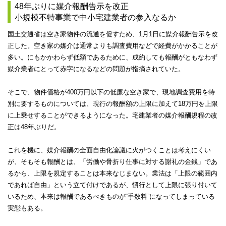
48年ぶりに媒介報酬告示を改正
小規模不特事業で中小宅建業者の参入なるか
国土交通省は空き家物件の流通を促すため、1月1日に媒介報酬告示を改
正した。空き家の媒介は通常よりも調査費用などで経費がかかることが
多い。にもかかわらず低額であるために、成約しても報酬がともなわず
媒介業者にとって赤字になるなどの問題が指摘されていた。
そこで、物件価格が400万円以下の低廉な空き家で、現地調査費用を特
別に要するものについては、現行の報酬額の上限に加えて18万円を上限
に上乗せすることができるようになった。宅建業者の媒介報酬規程の改
正は48年ぶりだ。
これを機に、媒介報酬の全面自由化論議に火がつくことは考えにくい
が、そもそも報酬とは、「労働や骨折り仕事に対する謝礼の金銭」であ
るから、上限を規定することは本来なじまない。業法は「上限の範囲内
であれば自由」という立て付けであるが、慣行として上限に張り付いて
いるため、本来は報酬であるべきものが“手数料”になってしまっている
実態もある。