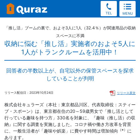
TEL
MENU
「推し活」ブームの裏で、およそ3人に1人（32.4％）が関連用品の収納
スペースに不満
収納に悩む「推し活」実施者のおよそ5人に
1人がトランクルームを活用中！
回答者の半数以上が、自宅以外の保管スペースを探求
していることが判明
リリース配信日：2023年10月24日
リリース原文
株式会社キュラーズ（本社：東京都品川区、代表取締役：スティー
ブ・スポーン）は、東京都在住の20～59歳男女で「推し活として
行っている趣味を持つ方」330名を対象に、『趣味（推し活）の収
納』に関する調査を実施しました。コロナ禍や働き方改革を背景
（※）
に、一般生活者が「趣味や娯楽」に費やす時間は増加傾向
に
あります。