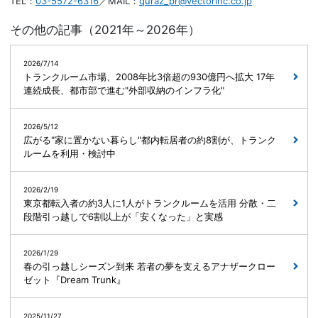
TEL：
03-5572-6316
／MAIL：
quraz_pr@vectorinc.co.jp
その他の記事（2021年～2026年）
2026/7/14
トランクルーム市場、2008年比3倍超の930億円へ拡大 17年
連続成長、都市部で進む"外部収納のインフラ化"
2026/5/12
広がる"家に置かない暮らし"都内転居者の約8割が、トランク
ルームを利用・検討中
2026/2/19
東京都転入者の約3人に1人がトランクルームを活用 分散・二
段階引っ越しで6割以上が「安くなった」と実感
2026/1/29
春の引っ越しシーズン到来 若者の夢を支えるアナザークロー
ゼット『Dream Trunk』
2025/11/27