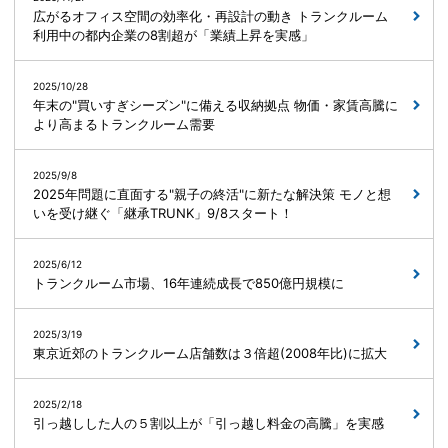
広がるオフィス空間の効率化・再設計の動き トランクルーム
利用中の都内企業の8割超が「業績上昇を実感」
2025/10/28
年末の"買いすぎシーズン"に備える収納拠点 物価・家賃高騰に
より高まるトランクルーム需要
2025/9/8
2025年問題に直面する"親子の終活"に新たな解決策 モノと想
いを受け継ぐ「継承TRUNK」9/8スタート！
2025/6/12
トランクルーム市場、16年連続成長で850億円規模に
2025/3/19
東京近郊のトランクルーム店舗数は３倍超(2008年比)に拡大
2025/2/18
引っ越しした人の５割以上が「引っ越し料金の高騰」を実感