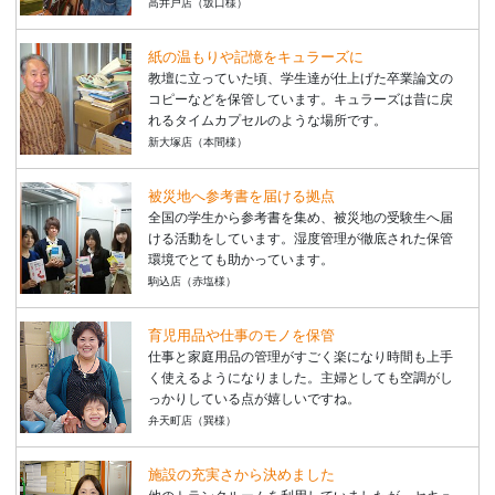
高井戸店（坂口様）
紙の温もりや記憶をキュラーズに
教壇に立っていた頃、学生達が仕上げた卒業論文の
コピーなどを保管しています。キュラーズは昔に戻
れるタイムカプセルのような場所です。
新大塚店（本間様）
被災地へ参考書を届ける拠点
全国の学生から参考書を集め、被災地の受験生へ届
ける活動をしています。湿度管理が徹底された保管
環境でとても助かっています。
駒込店（赤塩様）
育児用品や仕事のモノを保管
仕事と家庭用品の管理がすごく楽になり時間も上手
く使えるようになりました。主婦としても空調がし
っかりしている点が嬉しいですね。
弁天町店（巽様）
施設の充実さから決めました