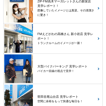
ZIP-FM高木マーガレットさんの新栄店
見学レポート！
想像していたイメージとは真逆。その清潔さ
に驚き！
FMえどがわの高橋さん 新小岩店 見学レ
ポート！
トランクルームのイメージが一新！
大型バイクパーキング 見学レポート
バイカー目線の視点で見学！
世田谷尾山台店 見学レポート
空間に余裕をもって快適な毎日を！