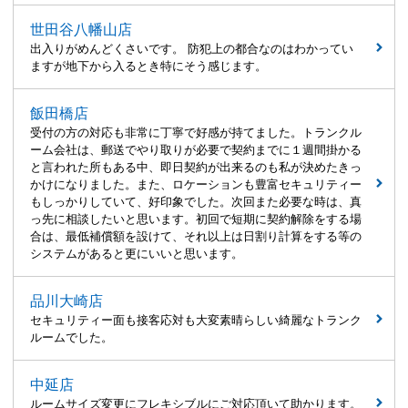
世田谷八幡山店
出入りがめんどくさいです。 防犯上の都合なのはわかってい
ますが地下から入るとき特にそう感じます。
飯田橋店
受付の方の対応も非常に丁寧で好感が持てました。トランクル
ーム会社は、郵送でやり取りが必要で契約までに１週間掛かる
と言われた所もある中、即日契約が出来るのも私が決めたきっ
かけになりました。また、ロケーションも豊富セキュリティー
もしっかりしていて、好印象でした。次回また必要な時は、真
っ先に相談したいと思います。初回で短期に契約解除をする場
合は、最低補償額を設けて、それ以上は日割り計算をする等の
システムがあると更にいいと思います。
品川大崎店
セキュリティー面も接客応対も大変素晴らしい綺麗なトランク
ルームでした。
中延店
ルームサイズ変更にフレキシブルにご対応頂いて助かります。