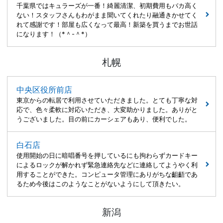
千葉県ではキュラーズが一番！綺麗清潔、初期費用もバカ高く
ない！スタッフさんもわがまま聞いてくれたり融通きかせてく
れて感謝です！部屋も広くなって最高！新築を買うまでお世話
になります！（*＾-＾*）
札幌
中央区役所前店
東京からの転居で利用させていただきました。とても丁寧な対
応で、色々柔軟に対応いただき、大変助かりました。ありがと
うございました。目の前にカーシェアもあり、便利でした。
白石店
使用開始の日に暗唱番号を押しているにも拘わらずカードキー
によるロックが解かれず緊急連絡先などに連絡してようやく利
用することができた。コンピュータ管理にありがちな齟齬であ
るため今後はこのようなことがないようにして頂きたい。
新潟