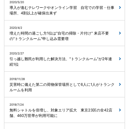
2020/5/20
導入が進むテレワークやオンライン学習 自宅での学習・仕事
場所、4割以上が確保出来ず
2020/4/2
増えた時間の過ごし方1位は"自宅の掃除・片付け" 来店不要
の"トランクルーム"申し込み需要増
2020/2/27
引っ越し難民が利用した解決方法、"トランクルーム"が2年連
続1位
2019/11/28
災害時に備えた第二の荷物保管場所として6人に1人がトランク
ルームを利用
2019/7/24
無料シャトルを倍増し、対象エリア拡大 東京23区の全42店
舗、460万世帯が利用可能に