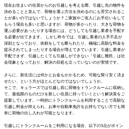
現在お住まいの住居からのお引越しを考える際、引越し先の物件を
決めることと並んで、荷物を運ぶ方法を決めるのにも苦労されるこ
とが多いのではないでしょうか？ご家族やご友人にお手伝いをして
もらう場合も多いと思いますが、荷物が多かったり、大きな荷物を
運ぶ必要があったりする場合には、どうしても引越し業者を手配す
る必要が出てきます。 しかし昨今では、引越し業者の人手不足が
深刻となっており、依頼をしても断られたり、極端に高額な料金を
提示されてしまったりする場合が増えてきています。引越し業者が
手配できず、引越したくても引越しができない「引越し難民」は社
会現象となっており、解決の目処も立っていないのが実情です。
さらに、新生活には何かとお金もかかるため、可能な限り安く済ま
せたい、という方がほとんどなのではないでしょうか。
そこで、キュラーズでは引越し前に荷物をトランクルームに収納し
て、最低限のものだけを新しい住居に持っていくという解決策をご
提案しています。一時的にトランクルームを利用することで高額な
引越し料金が抑えられ、お車や自動車免許をお持ちでない方でも簡
単に荷物の出し入れが可能となります。
引越しにトランクルームをご利用になる場合、以下の3点がポイン