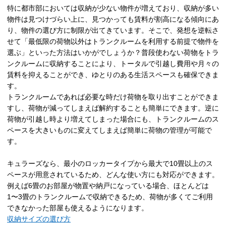
特に都市部においては収納が少ない物件が増えており、収納が多い
物件は見つけづらい上に、見つかっても賃料が割高になる傾向にあ
り、物件の選び方に制限が出てきています。そこで、発想を逆転さ
せて「最低限の荷物以外はトランクルームを利用する前提で物件を
選ぶ」といった方法はいかがでしょうか？普段使わない荷物をトラ
ンクルームに収納することにより、トータルで引越し費用や月々の
賃料を抑えることができ、ゆとりのある生活スペースも確保できま
す。
トランクルームであれば必要な時だけ荷物を取り出すことができま
すし、荷物が減ってしまえば解約することも簡単にできます。逆に
荷物が引越し時より増えてしまった場合にも、トランクルームのス
ペースを大きいものに変えてしまえば簡単に荷物の管理が可能で
す。
キュラーズなら、最小のロッカータイプから最大で10畳以上のス
ペースが用意されているため、どんな使い方にも対応ができます。
例えば6畳のお部屋が物置や納戸になっている場合、ほとんどは
1〜3畳のトランクルームで収納できるため、荷物が多くてご利用
できなかった部屋も使えるようになります。
収納サイズの選び方