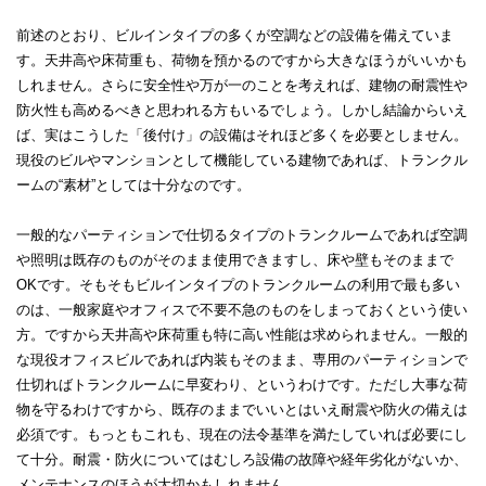
前述のとおり、ビルインタイプの多くが空調などの設備を備えていま
す。天井高や床荷重も、荷物を預かるのですから大きなほうがいいかも
しれません。さらに安全性や万が一のことを考えれば、建物の耐震性や
防火性も高めるべきと思われる方もいるでしょう。しかし結論からいえ
ば、実はこうした「後付け」の設備はそれほど多くを必要としません。
現役のビルやマンションとして機能している建物であれば、トランクル
ームの“素材”としては十分なのです。
一般的なパーティションで仕切るタイプのトランクルームであれば空調
や照明は既存のものがそのまま使用できますし、床や壁もそのままで
OKです。そもそもビルインタイプのトランクルームの利用で最も多い
のは、一般家庭やオフィスで不要不急のものをしまっておくという使い
方。ですから天井高や床荷重も特に高い性能は求められません。一般的
な現役オフィスビルであれば内装もそのまま、専用のパーティションで
仕切ればトランクルームに早変わり、というわけです。ただし大事な荷
物を守るわけですから、既存のままでいいとはいえ耐震や防火の備えは
必須です。もっともこれも、現在の法令基準を満たしていれば必要にし
て十分。耐震・防火についてはむしろ設備の故障や経年劣化がないか、
メンテナンスのほうが大切かもしれません。