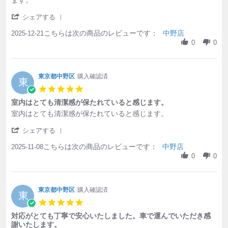
ます。
' Share Review by 東京都中野区 on 21 Dec 2025
シェアする
こちらは次の商品のレビューです：
中野店
2025-12-21
0
0
東京都中野区
購入確認済
東
5.0 star rating
室内はとても清潔感が保たれていると感じます。
Review by 東京都中野区 on 8 Nov 2025
review stating 室内はとても清潔感が保たれていると感じます。
室内はとても清潔感が保たれていると感じます。
' Share Review by 東京都中野区 on 8 Nov 2025
シェアする
こちらは次の商品のレビューです：
中野店
2025-11-08
0
0
東京都中野区
購入確認済
東
5.0 star rating
対応がとても丁寧で安心いたしました。車で運んでいただき感
謝いたします。