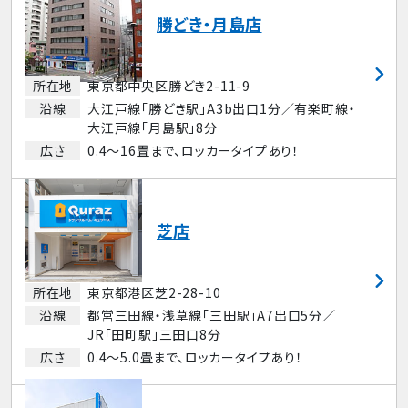
勝どき・月島店
所在地
東京都中央区勝どき2-11-9
沿線
大江戸線「勝どき駅」A3b出口1分／有楽町線・
大江戸線「月島駅」8分
広さ
0.4～16畳まで、ロッカータイプあり！
芝店
所在地
東京都港区芝2-28-10
沿線
都営三田線・浅草線「三田駅」A7出口5分／
JR「田町駅」三田口8分
広さ
0.4～5.0畳まで、ロッカータイプあり！