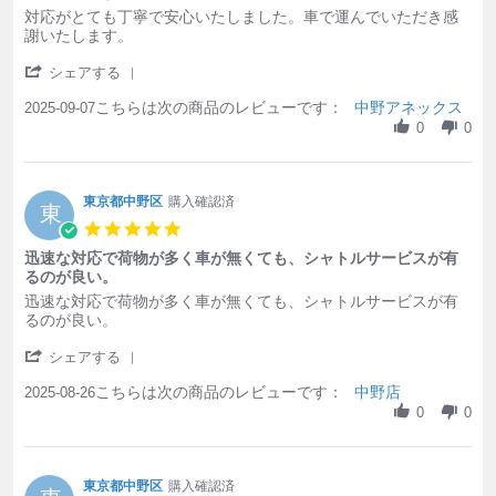
Review by 東京都中野区 on 7 Sep 2025
review stating 対応がとても丁寧で安心いたしました。車で運
対応がとても丁寧で安心いたしました。車で運んでいただき感
謝いたします。
' Share Review by 東京都中野区 on 7 Sep 2025
シェアする
こちらは次の商品のレビューです：
中野アネックス
2025-09-07
0
0
東京都中野区
購入確認済
東
5.0 star rating
迅速な対応で荷物が多く車が無くても、シャトルサービスが有
るのが良い。
Review by 東京都中野区 on 26 Aug 2025
review stating 迅速な対応で荷物が多く車が無くても、シャト
迅速な対応で荷物が多く車が無くても、シャトルサービスが有
るのが良い。
' Share Review by 東京都中野区 on 26 Aug 2025
シェアする
こちらは次の商品のレビューです：
中野店
2025-08-26
0
0
東京都中野区
購入確認済