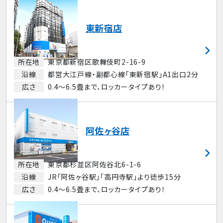
東新宿店
所在地
東京都新宿区歌舞伎町2-16-9
沿線
都営大江戸線・副都心線「東新宿駅」A1出口2分
広さ
0.4～6.5畳まで、ロッカータイプあり！
阿佐ヶ谷店
所在地
東京都杉並区阿佐谷北6-1-6
沿線
JR「阿佐ヶ谷駅」「高円寺駅」より徒歩15分
広さ
0.4～6.5畳まで、ロッカータイプあり！