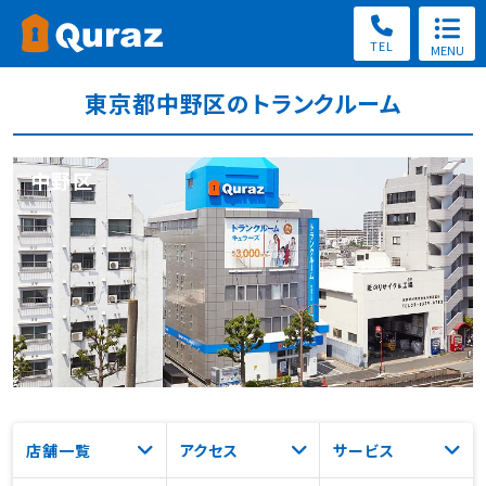
TEL
MENU
0120-57-2018
東京都中野区のトランクルーム
8:30～19:30（年中無休）
店舗検索・Web申込み
中野区
店舗・料金検索
キュラーズとは？
キュラーズの使い方
収納サイズの選び方
評判・口コミ
よくある質問
店舗一覧
アクセス
サービス
法人利用のお客様