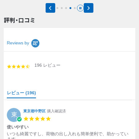
評判・口コミ
Reviews by
196 レビュー
4.7 star rating
レビュー
(196)
東京都中野区
購入確認済
東
5.0 star rating
使いやすい
Review by 東京都中野区 on 21 Dec 2025
review stating 使いやすい
いつも綺麗ですし、荷物の出し入れも簡単便利で、助かってい