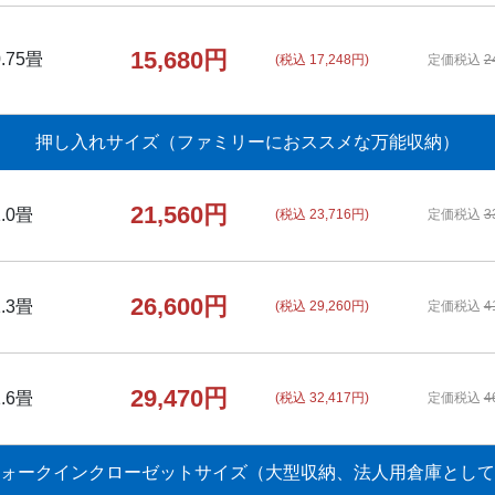
15,680円
0.75畳
(税込 17,248円)
定価税込
2
押し入れサイズ
（ファミリーにおススメな万能収納）
21,560円
1.0畳
(税込 23,716円)
定価税込
3
26,600円
1.3畳
(税込 29,260円)
定価税込
4
29,470円
1.6畳
(税込 32,417円)
定価税込
4
ォークインクローゼットサイズ
（大型収納、法人用倉庫として