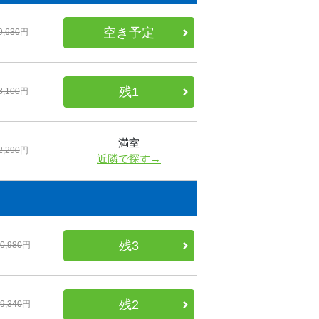
空き予定
9,630
円
残1
8,100
円
満室
2,290
円
近隣で探す→
残3
0,980
円
残2
9,340
円