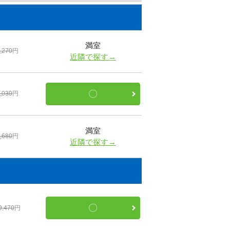
満室
,270
円
近隣で探す→
〇
,030
円
満室
,680
円
近隣で探す→
〇
9,470
円