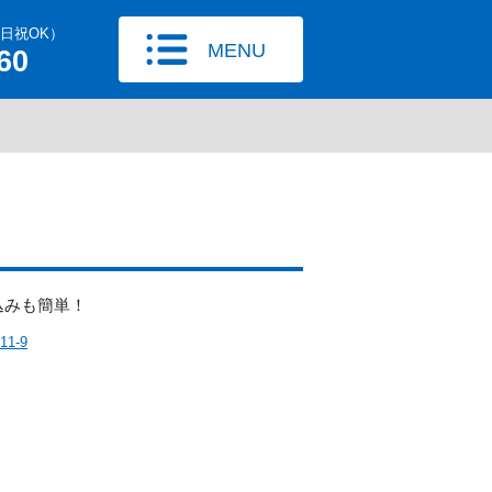
土日祝OK）
MENU
60
）
込みも簡単！