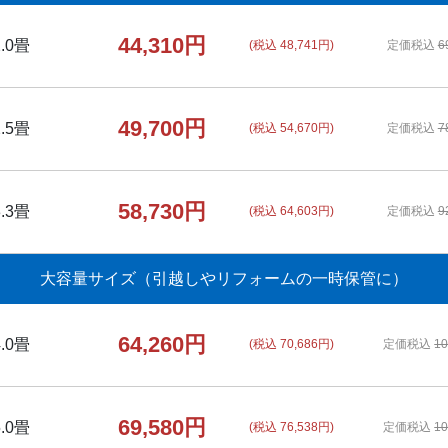
44,310円
2.0畳
(税込 48,741円)
定価税込
6
49,700円
2.5畳
(税込 54,670円)
定価税込
7
58,730円
3.3畳
(税込 64,603円)
定価税込
9
大容量サイズ
（引越しやリフォームの一時保管に）
64,260円
4.0畳
(税込 70,686円)
定価税込
10
69,580円
5.0畳
(税込 76,538円)
定価税込
10