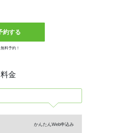
予約する
ん無料予約！
・料金
かんたんWeb申込み