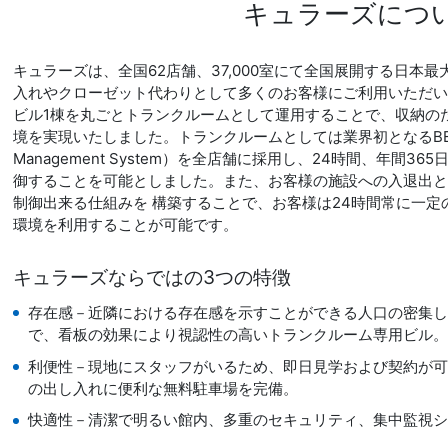
キュラーズにつ
キュラーズは、全国62店舗、37,000室にて全国展開する日本
入れやクローゼット代わりとして多くのお客様にご利用いただ
ビル1棟を丸ごとトランクルームとして運用することで、収納の
境を実現いたしました。トランクルームとしては業界初となるBEMS（Bui
Management System）を全店舗に採用し、24時間、年間
御することを可能としました。また、お客様の施設への入退出
制御出来る仕組みを 構築することで、お客様は24時間常に一
環境を利用することが可能です。
キュラーズならではの3つの特徴
存在感－近隣における存在感を示すことができる人口の密集
で、看板の効果により視認性の高いトランクルーム専用ビル
利便性－現地にスタッフがいるため、即日見学および契約が可
の出し入れに便利な無料駐車場を完備。
快適性－清潔で明るい館内、多重のセキュリティ、集中監視