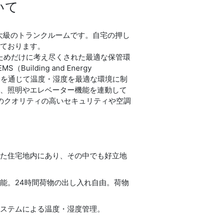
いて
最大級のトランクルームです。自宅の押し
いております。
ためだけに考え尽くされた最適な保管環
lding and Energy
365日を通じて温度・湿度を最適な環境に制
と、照明やエレベーター機能を連動して
定のクオリティの高いセキュリティや空調
した住宅地内にあり、その中でも好立地
。
能。24時間荷物の出し入れ自由。荷物
システムによる温度・湿度管理。