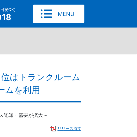
土日祝OK）
MENU
018
1位はトランクルーム
ームを利用
ス認知・需要が拡大～
リリース原文