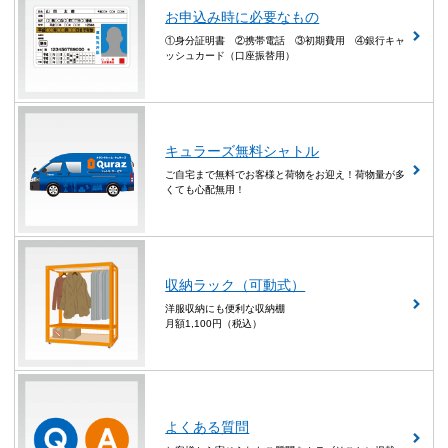
お申込み時に必要なもの
①身分証明書 ②携帯電話 ③初期費用 ④銀行キャ
ッシュカード（口座振替用）
キュラーズ無料シャトル
ご自宅まで無料でお客様と荷物をお迎え！荷物量が多
くても心配無用！
収納ラック（可動式）
洋服収納にも便利な収納棚
月額1,100円（税込）
よくある質問