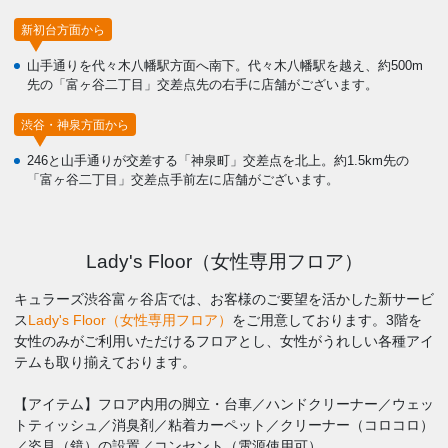
新初台方面から
山手通りを代々木八幡駅方面へ南下。代々木八幡駅を越え、約500m
先の「富ヶ谷二丁目」交差点先の右手に店舗がございます。
渋谷・神泉方面から
246と山手通りが交差する「神泉町」交差点を北上。約1.5km先の
「富ヶ谷二丁目」交差点手前左に店舗がございます。
Lady's Floor（女性専用フロア）
キュラーズ渋谷富ヶ谷店では、お客様のご要望を活かした新サービ
ス
Lady's Floor（女性専用フロア）
をご用意しております。3階を
女性のみがご利用いただけるフロアとし、女性がうれしい各種アイ
テムも取り揃えております。
【アイテム】フロア内用の脚立・台車／ハンドクリーナー／ウェッ
トティッシュ／消臭剤／粘着カーペット／クリーナー（コロコロ）
／姿見（鏡）の設置／コンセント（電源使用可）