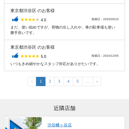
東京都渋谷区 のお客様
評価：
投稿日：2025/05/23
4.0
まだ、使い始めですが、荷物の出し入れや、車の駐車場も使い
勝手良いです。
東京都渋谷区 のお客様
評価：
投稿日：2024/12/05
5.0
いつもきめ細やかなスタッフ対応がありがたいです。
‹
1
2
3
4
5
...
›
近隣店舗
渋谷幡ヶ谷店