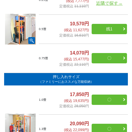
(税込 7,777円)
近隣で探す→
定価税込
11,110
円
10,570円
残1
0.5畳
(税込 11,627円)
定価税込
16,610
円
14,070円
〇
0.75畳
(税込 15,477円)
定価税込
22,110
円
押し入れサイズ
（ファミリーにおススメな万能収納）
17,850円
〇
1.0畳
(税込 19,635円)
定価税込
28,050
円
20,090円
〇
1.3畳
(税込 22,099円)