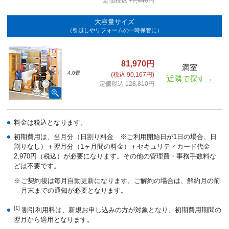
定価税込
77,440
円
大容量サイズ
（引越しやリフォームの一時保管に）
81,970円
満室
4.0畳
(税込 90,167円)
近隣で探す→
定価税込
128,810
円
料金は税込となります。
初期費用は、当月分（日割り料金 ※ご利用開始日が1日の場合、日
割りなし）＋翌月分（1ヶ月間の料金）＋セキュリティカード代金
2,970円（税込）が必要になります。その他の管理費・事務手数料な
どは不要です。
ご契約後は毎月自動更新になります。ご解約の場合は、解約月の前
月末までの通知が必要となります。
[1]
割引利用料は、新規お申し込みの方が対象となり、初期費用期間の
翌月から適用となります。