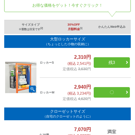
お得な価格をゲット！今すぐクリック！
サイズタイプ
30%OFF
かんたんWeb申込み
[2]
[1]
月額料金
※畳数は目安です
大型ロッカーサイズ
（ちょっとした小物の収納に）
2,310円
残3
ロッカーS
(税込 2,541円)
定価税込
3,630
円
2,940円
〇
ロッカーM
(税込 3,234円)
定価税込
4,620
円
クローゼットサイズ
（自宅のクローゼットのように）
7,070円
満室
0.25畳