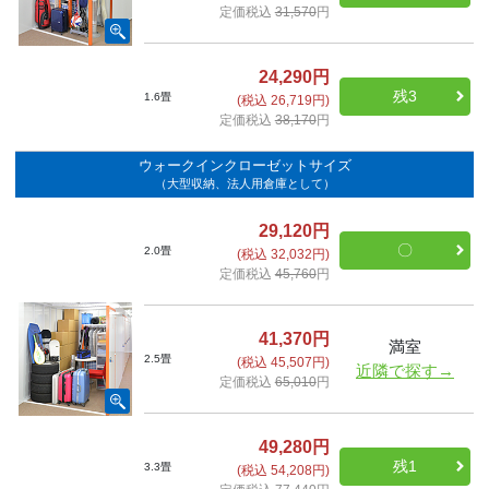
定価税込
31,570
円
24,290円
残3
1.6畳
(税込 26,719円)
定価税込
38,170
円
ウォークインクローゼットサイズ
（大型収納、法人用倉庫として）
29,120円
〇
2.0畳
(税込 32,032円)
定価税込
45,760
円
41,370円
満室
2.5畳
(税込 45,507円)
近隣で探す→
定価税込
65,010
円
49,280円
残1
3.3畳
(税込 54,208円)