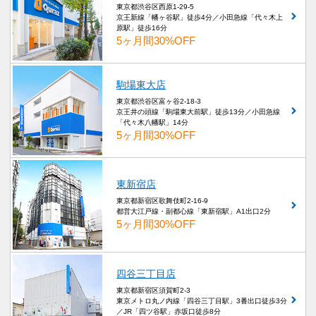
東京都渋谷区西原1-29-5
京王新線「幡ヶ谷駅」徒歩4分／小田急線「代々木上
原駅」徒歩16分
5ヶ月間30%OFF
駒場東大店
東京都渋谷区富ヶ谷2-18-3
京王井の頭線「駒場東大前駅」徒歩13分／小田急線
「代々木八幡駅」14分
5ヶ月間30%OFF
東新宿店
東京都新宿区歌舞伎町2-16-9
都営大江戸線・副都心線「東新宿駅」A1出口2分
5ヶ月間30%OFF
四谷三丁目店
東京都新宿区須賀町2-3
東京メトロ丸ノ内線「四谷三丁目駅」3番出口徒歩3分
／JR「四ツ谷駅」赤坂口徒歩8分