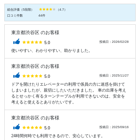
総合評価（5段階）
（
4.7
）
口コミ件数
44
件
東京都渋谷区 のお客様
評価：
投稿日：2026/02/28
5.0
使いやすい、わかりやすい、助かりました。
東京都渋谷区 のお客様
評価：
投稿日：2025/11/27
5.0
ドアを開けたりエレベーターの利用で係員の方に迷惑を掛けて
しまいましたが、親切にしたいただきました。 車の出庫を考え
るとせっかく有るターンテーブルが利用できないのは、安全を
考えると使えるとありがたいです。
東京都渋谷区 のお客様
評価：
投稿日：2025/09/16
5.0
24時間何時でも利用できるので、安心しています。