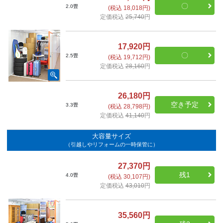
〇
2.0畳
(税込 18,018円)
定価税込
25,740
円
17,920円
〇
2.5畳
(税込 19,712円)
定価税込
28,160
円
26,180円
空き予定
3.3畳
(税込 28,798円)
定価税込
41,140
円
大容量サイズ
（引越しやリフォームの一時保管に）
27,370円
残1
4.0畳
(税込 30,107円)
定価税込
43,010
円
35,560円