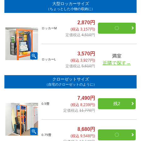
大型ロッカーサイズ
（ちょっとした小物の収納に）
2,870円
〇
ロッカーM
(税込 3,157円)
定価税込
4,510
円
3,570円
満室
ロッカーL
(税込 3,927円)
近隣で探す→
定価税込
5,610
円
クローゼットサイズ
（自宅のクローゼットのように）
7,490円
残2
0.5畳
(税込 8,239円)
定価税込
11,770
円
8,680円
〇
0.75畳
(税込 9,548円)