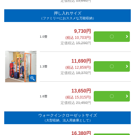
定価税込
13,640
円
押し入れサイズ
（ファミリーにおススメな万能収納）
9,730円
〇
1.0畳
(税込 10,703円)
定価税込
15,290
円
11,690円
〇
1.3畳
(税込 12,859円)
定価税込
18,370
円
13,650円
〇
1.6畳
(税込 15,015円)
定価税込
21,450
円
ウォークインクローゼットサイズ
（大型収納、法人用倉庫として）
16,380円