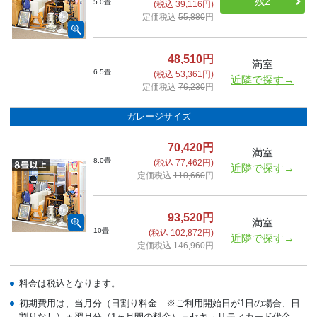
残2
5.0畳
(税込 39,116円)
定価税込
55,880
円
48,510円
満室
6.5畳
(税込 53,361円)
近隣で探す→
定価税込
76,230
円
ガレージサイズ
70,420円
満室
8.0畳
(税込 77,462円)
近隣で探す→
定価税込
110,660
円
93,520円
満室
10畳
(税込 102,872円)
近隣で探す→
定価税込
146,960
円
料金は税込となります。
初期費用は、当月分（日割り料金 ※ご利用開始日が1日の場合、日
割りなし）＋翌月分（1ヶ月間の料金）＋セキュリティカード代金