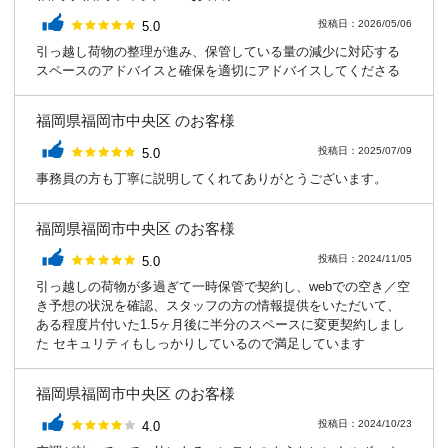
評価：
投稿日：2026/05/06
5.0
引っ越し荷物の整理が進み、保管している量の減少に対応する
スペースのアドバイスと確保を適切にアドバイスしてくださる
福岡県福岡市中央区 のお客様
評価：
投稿日：2025/07/09
5.0
事務員の方も丁寧に説明してくれてありがとうございます。
福岡県福岡市中央区 のお客様
評価：
投稿日：2024/11/05
5.0
引っ越しの荷物が多過ぎて一時保管で契約し、webでの空き／空
き予想の状況を確認、スタッフの方の情報提供をいただいて、
ある程度片付いた1.5ヶ月後に半分のスペースに変更契約しまし
た セキュリティもしっかりしているので満足しています
福岡県福岡市中央区 のお客様
評価：
投稿日：2024/10/23
4.0