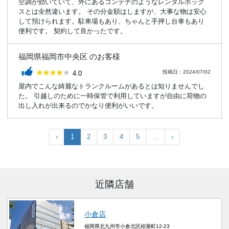
空調が効いていて、外にあるコンテナのようなレンタルボック
スとは全然違います。 その分金額はしますが、大事な物は安心
して預けられます。駐車場もあり、ちゃんと手押し台車もあり
便利です。 契約して良かったです。
福岡県福岡市中央区 のお客様
評価：
投稿日：2024/07/02
4.0
屋内でこんな綺麗なトランクルームがあるとは知りませんでし
た。 引越しのために一時保管で利用していますが自由に荷物の
出し入れが出来るのでかなり便利がいいです。
‹
1
2
3
4
5
...
›
近隣店舗
小倉店
福岡県北九州市小倉北区紺屋町12-23