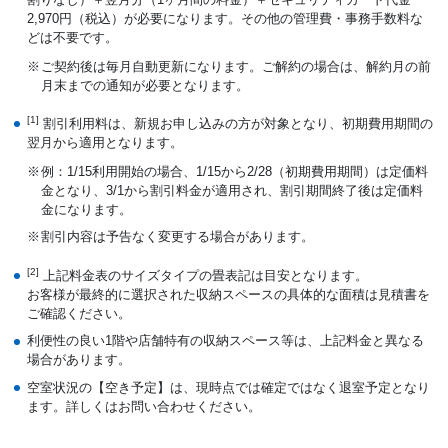
2,970円（税込）が必要になります。その他の管理費・事務手数料な
どは不要です。
ご契約後は毎月自動更新になります。ご解約の場合は、解約月の前
月末までの通知が必要となります。
[1]
割引利用料は、新規お申し込みの方が対象となり、初期費用期間の
翌月から適用となります。
例：1/15利用開始の場合、1/15から2/28（初期費用期間）は定価料
金となり、3/1から割引料金が適用され、割引期間終了後は定価料
金になります。
割引内容は予告なく変更する場合があります。
[2]
上記料金表のサイズタイプの畳表記は目安となります。
お客様が最終的に選択された収納スペースの具体的な面積は見積書を
ご確認ください。
利便性の良い1階や店舗特有の収納スペース等は、上記料金と異なる
場合があります。
空室状況の【空き予定】は、現時点では確定ではなく退室予定となり
ます。詳しくはお問い合わせください。