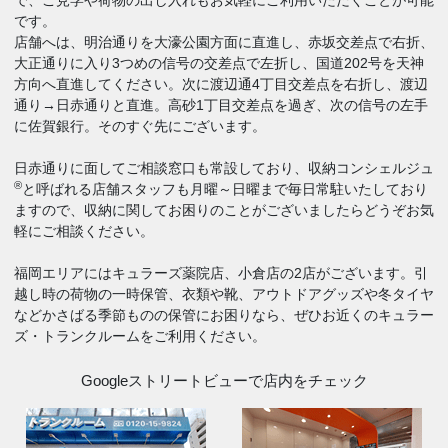
で、ご見学や荷物の出し入れもお気軽にご利用いただくことが可能
です。
店舗へは、明治通りを大濠公園方面に直進し、赤坂交差点で右折、
大正通りに入り3つめの信号の交差点で左折し、国道202号を天神
方向へ直進してください。次に渡辺通4丁目交差点を右折し、渡辺
通り→日赤通りと直進。高砂1丁目交差点を過ぎ、次の信号の左手
に佐賀銀行。そのすぐ先にございます。
日赤通りに面してご相談窓口も常設しており、収納コンシェルジュ
®
と呼ばれる店舗スタッフも月曜～日曜まで毎日常駐いたしており
ますので、収納に関してお困りのことがございましたらどうぞお気
軽にご相談ください。
福岡エリアにはキュラーズ薬院店、小倉店の2店がございます。引
越し時の荷物の一時保管、衣類や靴、アウトドアグッズや冬タイヤ
などかさばる季節ものの保管にお困りなら、ぜひお近くのキュラー
ズ・トランクルームをご利用ください。
Googleストリートビューで店内をチェック