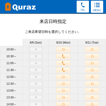
TEL
MENU
見学予約
来店日時指定
ご来店希望日時を選択してください。
30秒かんたん！（新規申込み特典をGet／予約後の変更・
キャンセルOK）
8/9 (Sun)
8/10 (Mon)
8/11 (Tue)
お電話でもご質問・ご来店予約を承っております。
10:00～
10:30～
0120-62-2041
11:00～
受付8:30～19:30（土日祝もOK）
11:30～
12:00～
店舗
中野アネックス
必須
12:30～
13:00～
サイズ
他のサイズも見学OK
13:30～
14:00～
来店日時
未定
来店日時選択