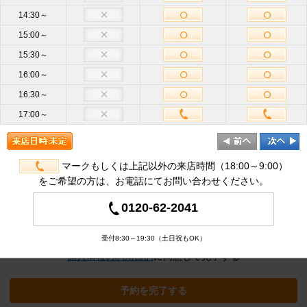
14:30～
15:00～
お名前
必
15:30～
須
16:00～
携帯電話
16:30～
ハイフン不要
番号
必須
17:00～
メールア
ドレス
半角英数
必
須
マークもしくは上記以外の来店時間（18:00～9:00）
をご希望の方は、お電話にてお問い合わせください。
追加オプション
※クリックすると追加の項目が表示され
0120-62-2041
ます
受付8:30～19:30（土日祝もOK）
個人情報の利用目的
に同意して完了する
予約を完了する