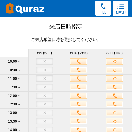
TEL
MENU
見学予約
来店日時指定
ご来店希望日時を選択してください。
30秒かんたん！（新規申込み特典をGet／予約後の変更・
キャンセルOK）
8/9 (Sun)
8/10 (Mon)
8/11 (Tue)
お電話でもご質問・ご来店予約を承っております。
10:00～
10:30～
0120-56-8033
11:00～
受付8:30～19:30（土日祝もOK）
11:30～
12:00～
店舗
大田馬込店
必須
12:30～
13:00～
サイズ
他のサイズも見学OK
13:30～
14:00～
来店日時
未定
来店日時選択