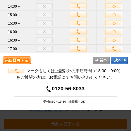
14:30～
15:00～
お名前
必
15:30～
須
16:00～
携帯電話
16:30～
ハイフン不要
番号
必須
17:00～
メールア
ドレス
半角英数
必
須
マークもしくは上記以外の来店時間（18:00～9:00）
をご希望の方は、お電話にてお問い合わせください。
追加オプション
※クリックすると追加の項目が表示され
0120-56-8033
ます
受付8:30～19:30（土日祝もOK）
個人情報の利用目的
に同意して完了する
予約を完了する