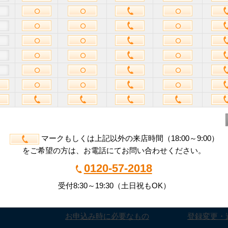
個人情報の利用目的
に同意して完了する
予約を完了する
客様の個人情報を安全に送受信するために、SSL（暗号化通信）を
いない場合は、お問合せフォームからの手続きができません。ブラウザ
マークもしくは上記以外の来店時間（18:00～9:00）
をご希望の方は、お電話にてお問い合わせください。
ズとは？
ご利用までの流れ
お客様サポ
0120-57-2018
ズの特長
お問合せからご利用まで
お支払い
受付8:30～19:30（土日祝もOK）
コミ
収納サイズの選び方
解約
お申込み時に必要なもの
登録変更・