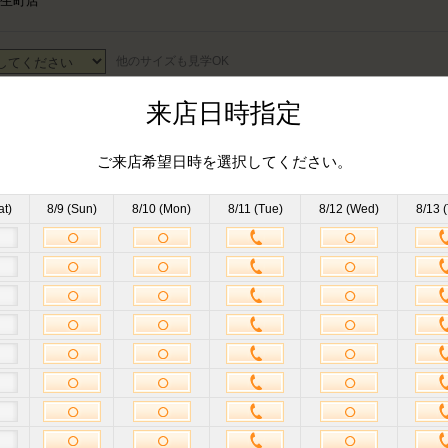
生町店
他のサイズも見学OK
来店日時指定
来店日時選択
ご来店希望日時を選択してください。
at)
8/9 (Sun)
8/10 (Mon)
8/11 (Tue)
8/12 (Wed)
8/13 
ハイフン不要
半角英数
項目が表示されます