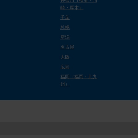
神奈川（横浜・川
崎・厚木）
千葉
札幌
新潟
名古屋
大阪
広島
福岡（福岡・北九
州）