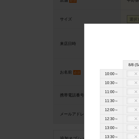
店舗
中野弥
必須
サイズ
来店日時
未定
8/8 (S
お名前
必須
10:00～
10:30～
11:00～
携帯電話番号
必須
11:30～
12:00～
メールアドレス
必須
12:30～
13:00～
13:30～
追加オプション
※クリックすると追加の