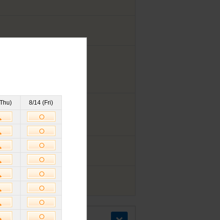
(Thu)
8/14 (Fri)