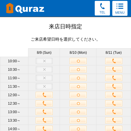
TEL
MENU
見学予約
来店日時指定
ご来店希望日時を選択してください。
30秒かんたん！（新規申込み特典をGet／予約後の変更・
キャンセルOK）
8/9 (Sun)
8/10 (Mon)
8/11 (Tue)
お電話でもご質問・ご来店予約を承っております。
10:00～
10:30～
0120-60-2008
11:00～
受付8:30～19:30（土日祝もOK）
11:30～
12:00～
店舗
中野弥生町店
必須
12:30～
13:00～
サイズ
他のサイズも見学OK
13:30～
14:00～
来店日時
未定
来店日時選択