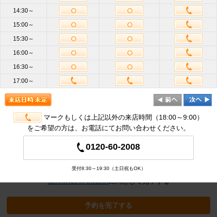
14:30～
15:00～
お名前
必
15:30～
須
16:00～
携帯電話
16:30～
ハイフン不要
番号
必須
17:00～
メールア
ドレス
半角英数
必
須
マークもしくは上記以外の来店時間（18:00～9:00）
をご希望の方は、お電話にてお問い合わせください。
追加オプション
※クリックすると追加の項目が表示され
0120-60-2008
ます
受付8:30～19:30（土日祝もOK）
個人情報の利用目的
に同意して完了する
予約を完了する