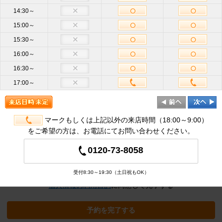
14:30～
15:00～
お名前
必
15:30～
須
16:00～
携帯電話
16:30～
ハイフン不要
番号
必須
17:00～
メールア
ドレス
半角英数
必
須
マークもしくは上記以外の来店時間（18:00～9:00）
をご希望の方は、お電話にてお問い合わせください。
追加オプション
※クリックすると追加の項目が表示され
0120-73-8058
ます
受付8:30～19:30（土日祝もOK）
個人情報の利用目的
に同意して完了する
予約を完了する