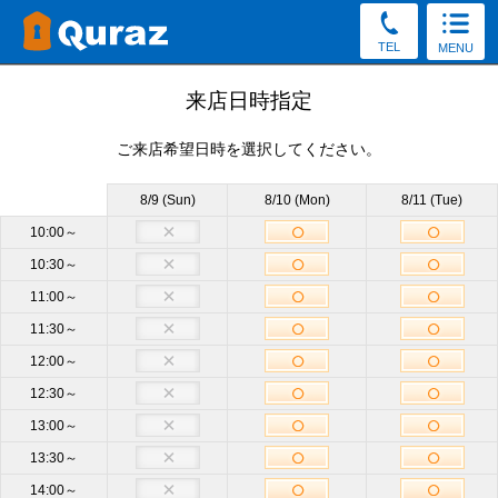
TEL
MENU
見学予約
来店日時指定
ご来店希望日時を選択してください。
30秒かんたん！（新規申込み特典をGet／予約後の変更・
キャンセルOK）
8/9 (Sun)
8/10 (Mon)
8/11 (Tue)
お電話でもご質問・ご来店予約を承っております。
10:00～
10:30～
0120-73-8058
11:00～
受付8:30～19:30（土日祝もOK）
11:30～
12:00～
店舗
茗荷谷店
必須
12:30～
13:00～
サイズ
他のサイズも見学OK
13:30～
14:00～
来店日時
未定
来店日時選択