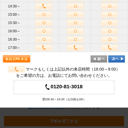
14:30～
15:00～
お名前
必
15:30～
須
16:00～
携帯電話
16:30～
ハイフン不要
番号
必須
17:00～
メールア
ドレス
半角英数
必
須
マークもしくは上記以外の来店時間（18:00～9:00）
をご希望の方は、お電話にてお問い合わせください。
追加オプション
※クリックすると追加の項目が表示され
0120-81-3018
ます
受付8:30～19:30（土日祝もOK）
個人情報の利用目的
に同意して完了する
予約を完了する