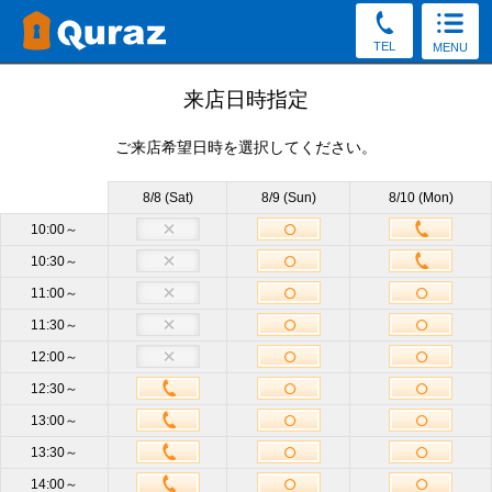
TEL
MENU
見学予約
来店日時指定
ご来店希望日時を選択してください。
30秒かんたん！（新規申込み特典をGet／予約後の変更・
キャンセルOK）
8/8 (Sat)
8/9 (Sun)
8/10 (Mon)
お電話でもご質問・ご来店予約を承っております。
10:00～
10:30～
0120-81-3018
11:00～
受付8:30～19:30（土日祝もOK）
11:30～
12:00～
店舗
渋谷富ヶ谷店
必須
12:30～
13:00～
サイズ
他のサイズも見学OK
13:30～
14:00～
来店日時
未定
来店日時選択