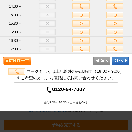
14:30～
15:00～
お名前
必
15:30～
須
16:00～
携帯電話
16:30～
ハイフン不要
番号
必須
17:00～
メールア
ドレス
半角英数
必
須
マークもしくは上記以外の来店時間（18:00～9:00）
をご希望の方は、お電話にてお問い合わせください。
追加オプション
※クリックすると追加の項目が表示され
0120-54-7007
ます
受付8:30～19:30（土日祝もOK）
個人情報の利用目的
に同意して完了する
予約を完了する