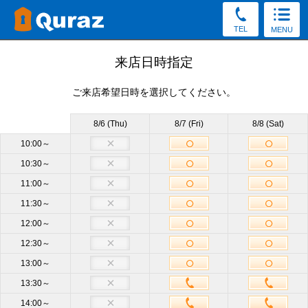
TEL
MENU
見学予約
来店日時指定
ご来店希望日時を選択してください。
30秒かんたん！（新規申込み特典をGet／予約後の変更・
キャンセルOK）
8/6 (Thu)
8/7 (Fri)
8/8 (Sat)
お電話でもご質問・ご来店予約を承っております。
10:00～
10:30～
0120-54-7007
11:00～
受付8:30～19:30（土日祝もOK）
11:30～
12:00～
店舗
都立大学店
必須
12:30～
13:00～
サイズ
他のサイズも見学OK
13:30～
14:00～
来店日時
未定
来店日時選択