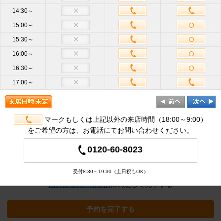
14:30～
15:00～
お名前
必
15:30～
須
16:00～
携帯電話
16:30～
ハイフン不要
番号
必須
17:00～
メールア
ドレス
半角英数
必
須
マークもしくは上記以外の来店時間（18:00～9:00）
をご希望の方は、お電話にてお問い合わせください。
追加オプション
※クリックすると追加の項目が表示され
0120-60-8023
ます
受付8:30～19:30（土日祝もOK）
個人情報の利用目的
に同意して完了する
予約を完了する