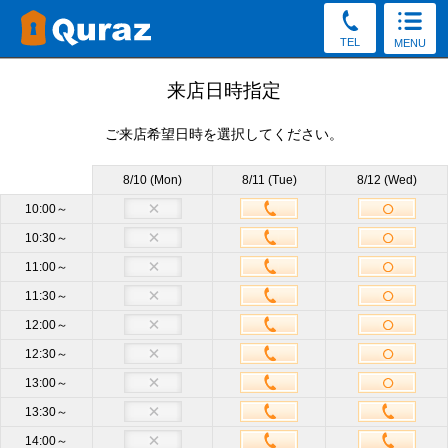
TEL
MENU
見学予約
来店日時指定
ご来店希望日時を選択してください。
30秒かんたん！（新規申込み特典をGet／予約後の変更・
キャンセルOK）
8/10 (Mon)
8/11 (Tue)
8/12 (Wed)
お電話でもご質問・ご来店予約を承っております。
10:00～
10:30～
0120-60-8023
11:00～
受付8:30～19:30（土日祝もOK）
11:30～
12:00～
店舗
厚木店
必須
12:30～
13:00～
サイズ
他のサイズも見学OK
13:30～
14:00～
来店日時
未定
来店日時選択