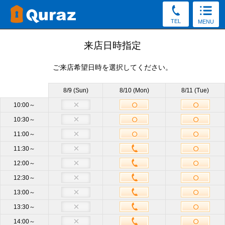
TEL
MENU
見学予約
来店日時指定
ご来店希望日時を選択してください。
30秒かんたん！（新規申込み特典をGet／予約後の変更・
キャンセルOK）
8/9 (Sun)
8/10 (Mon)
8/11 (Tue)
お電話でもご質問・ご来店予約を承っております。
10:00～
10:30～
0120-57-8044
11:00～
受付8:30～19:30（土日祝もOK）
11:30～
12:00～
店舗
薬院店
必須
12:30～
13:00～
サイズ
他のサイズも見学OK
13:30～
14:00～
来店日時
未定
来店日時選択