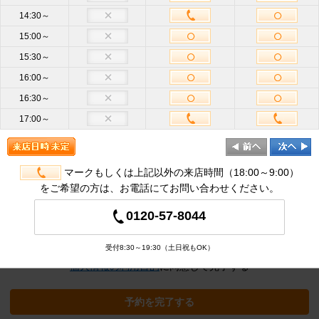
14:30～
15:00～
お名前
必
15:30～
須
16:00～
携帯電話
16:30～
ハイフン不要
番号
必須
17:00～
メールア
ドレス
半角英数
必
須
マークもしくは上記以外の来店時間（18:00～9:00）
をご希望の方は、お電話にてお問い合わせください。
追加オプション
※クリックすると追加の項目が表示され
0120-57-8044
ます
受付8:30～19:30（土日祝もOK）
個人情報の利用目的
に同意して完了する
予約を完了する