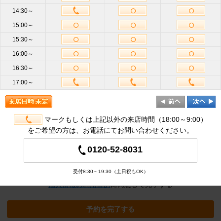
14:30～
15:00～
お名前
必
15:30～
須
16:00～
携帯電話
16:30～
ハイフン不要
番号
必須
17:00～
メールア
ドレス
半角英数
必
須
マークもしくは上記以外の来店時間（18:00～9:00）
をご希望の方は、お電話にてお問い合わせください。
追加オプション
※クリックすると追加の項目が表示され
0120-52-8031
ます
受付8:30～19:30（土日祝もOK）
個人情報の利用目的
に同意して完了する
予約を完了する