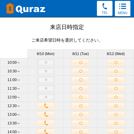
TEL
MENU
見学予約
来店日時指定
ご来店希望日時を選択してください。
30秒かんたん！（新規申込み特典をGet／予約後の変更・
キャンセルOK）
8/10 (Mon)
8/11 (Tue)
8/12 (Wed)
お電話でもご質問・ご来店予約を承っております。
10:00～
10:30～
0120-52-8031
11:00～
受付8:30～19:30（土日祝もOK）
11:30～
12:00～
店舗
万代シティ店
必須
12:30～
13:00～
サイズ
他のサイズも見学OK
13:30～
14:00～
来店日時
未定
来店日時選択