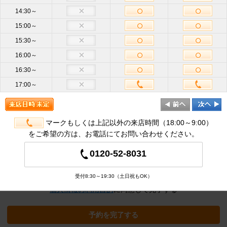
14:30～
15:00～
お名前
必
15:30～
須
16:00～
携帯電話
16:30～
ハイフン不要
番号
必須
17:00～
メールア
ドレス
半角英数
必
須
マークもしくは上記以外の来店時間（18:00～9:00）
をご希望の方は、お電話にてお問い合わせください。
追加オプション
※クリックすると追加の項目が表示され
0120-52-8031
ます
受付8:30～19:30（土日祝もOK）
個人情報の利用目的
に同意して完了する
予約を完了する