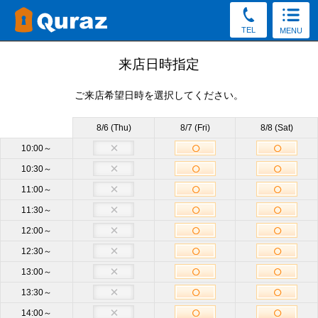
TEL
MENU
見学予約
来店日時指定
ご来店希望日時を選択してください。
30秒かんたん！（新規申込み特典をGet／予約後の変更・
キャンセルOK）
8/6 (Thu)
8/7 (Fri)
8/8 (Sat)
お電話でもご質問・ご来店予約を承っております。
10:00～
10:30～
0120-52-8031
11:00～
受付8:30～19:30（土日祝もOK）
11:30～
12:00～
店舗
浅草橋店
必須
12:30～
13:00～
サイズ
他のサイズも見学OK
13:30～
14:00～
来店日時
未定
来店日時選択