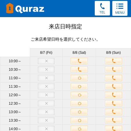
TEL
MENU
見学予約
来店日時指定
ご来店希望日時を選択してください。
30秒かんたん！（新規申込み特典をGet／予約後の変更・
キャンセルOK）
8/7 (Fri)
8/8 (Sat)
8/9 (Sun)
お電話でもご質問・ご来店予約を承っております。
10:00～
10:30～
0120-57-8044
11:00～
受付8:30～19:30（土日祝もOK）
11:30～
12:00～
店舗
成増店
必須
12:30～
13:00～
サイズ
他のサイズも見学OK
13:30～
14:00～
来店日時
未定
来店日時選択