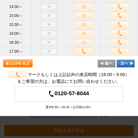
14:30～
15:00～
お名前
必
15:30～
須
16:00～
携帯電話
16:30～
ハイフン不要
番号
必須
17:00～
メールア
ドレス
半角英数
必
須
マークもしくは上記以外の来店時間（18:00～9:00）
をご希望の方は、お電話にてお問い合わせください。
追加オプション
※クリックすると追加の項目が表示され
0120-57-8044
ます
受付8:30～19:30（土日祝もOK）
個人情報の利用目的
に同意して完了する
予約を完了する