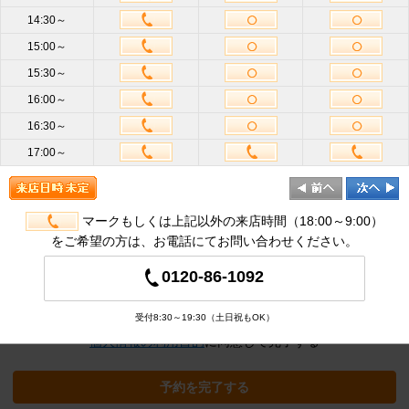
14:30～
15:00～
お名前
必
15:30～
須
16:00～
携帯電話
16:30～
ハイフン不要
番号
必須
17:00～
メールア
ドレス
半角英数
必
須
マークもしくは上記以外の来店時間（18:00～9:00）
をご希望の方は、お電話にてお問い合わせください。
追加オプション
※クリックすると追加の項目が表示され
0120-86-1092
ます
受付8:30～19:30（土日祝もOK）
個人情報の利用目的
に同意して完了する
予約を完了する