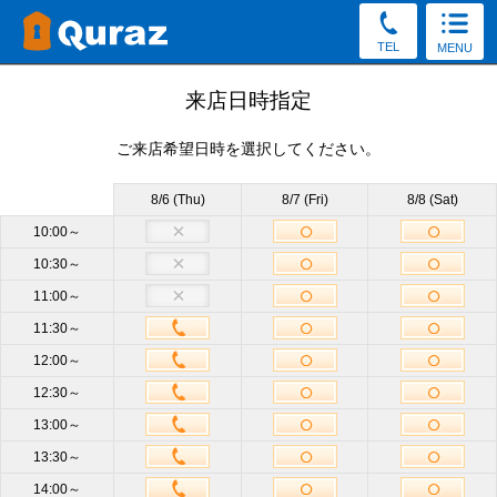
TEL
MENU
見学予約
来店日時指定
ご来店希望日時を選択してください。
30秒かんたん！（新規申込み特典をGet／予約後の変更・
キャンセルOK）
8/6 (Thu)
8/7 (Fri)
8/8 (Sat)
お電話でもご質問・ご来店予約を承っております。
10:00～
10:30～
0120-86-1092
11:00～
受付8:30～19:30（土日祝もOK）
11:30～
12:00～
店舗
四谷三丁目店
必須
12:30～
13:00～
サイズ
他のサイズも見学OK
13:30～
14:00～
来店日時
未定
来店日時選択