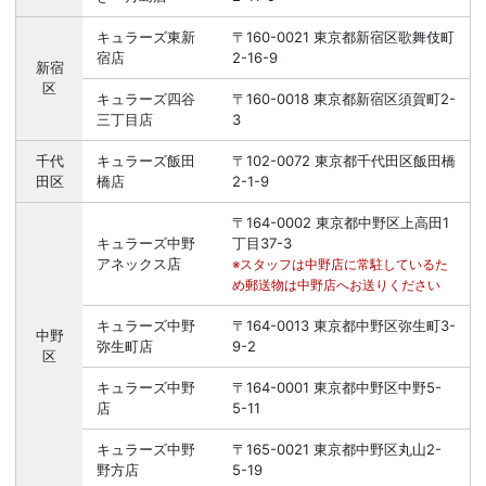
キュラーズ東新
〒160-0021 東京都新宿区歌舞伎町
宿店
2-16-9
新宿
区
キュラーズ四谷
〒160-0018 東京都新宿区須賀町2-
三丁目店
3
千代
キュラーズ飯田
〒102-0072 東京都千代田区飯田橋
田区
橋店
2-1-9
〒164-0002 東京都中野区上高田1
キュラーズ中野
丁目37-3
アネックス店
※スタッフは中野店に常駐しているた
め郵送物は中野店へお送りください
キュラーズ中野
〒164-0013 東京都中野区弥生町3-
中野
弥生町店
9-2
区
キュラーズ中野
〒164-0001 東京都中野区中野5-
店
5-11
キュラーズ中野
〒165-0021 東京都中野区丸山2-
野方店
5-19