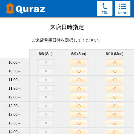
TEL
MENU
見学予約
来店日時指定
ご来店希望日時を選択してください。
30秒かんたん！（新規申込み特典をGet／予約後の変更・
キャンセルOK）
8/8 (Sat)
8/9 (Sun)
8/10 (Mon)
お電話でもご質問・ご来店予約を承っております。
10:00～
10:30～
0120-52-2086
11:00～
受付8:30～19:30（土日祝もOK）
11:30～
12:00～
店舗
横浜センター南店
必須
12:30～
13:00～
サイズ
他のサイズも見学OK
13:30～
14:00～
来店日時
未定
来店日時選択