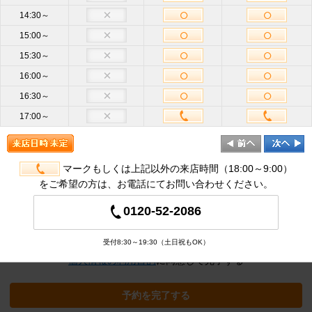
14:30～
15:00～
お名前
必
15:30～
須
16:00～
携帯電話
16:30～
ハイフン不要
番号
必須
17:00～
メールア
ドレス
半角英数
必
須
マークもしくは上記以外の来店時間（18:00～9:00）
をご希望の方は、お電話にてお問い合わせください。
追加オプション
※クリックすると追加の項目が表示され
0120-52-2086
ます
受付8:30～19:30（土日祝もOK）
個人情報の利用目的
に同意して完了する
予約を完了する