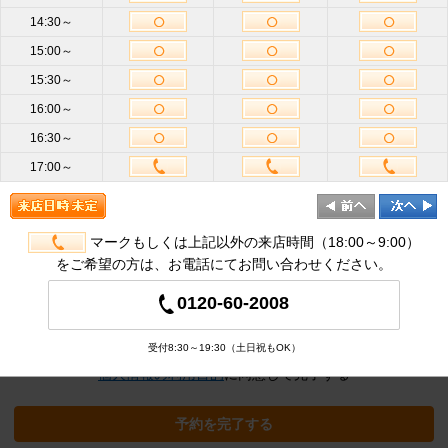
14:30～
15:00～
お名前
必
15:30～
須
16:00～
携帯電話
16:30～
ハイフン不要
番号
必須
17:00～
メールア
ドレス
半角英数
必
須
マークもしくは上記以外の来店時間（18:00～9:00）
をご希望の方は、お電話にてお問い合わせください。
追加オプション
※クリックすると追加の項目が表示され
0120-60-2008
ます
受付8:30～19:30（土日祝もOK）
個人情報の利用目的
に同意して完了する
予約を完了する