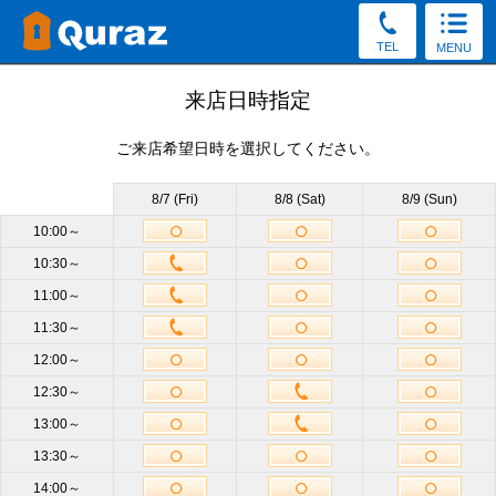
TEL
MENU
見学予約
来店日時指定
ご来店希望日時を選択してください。
30秒かんたん！（新規申込み特典をGet／予約後の変更・
キャンセルOK）
8/7 (Fri)
8/8 (Sat)
8/9 (Sun)
お電話でもご質問・ご来店予約を承っております。
10:00～
10:30～
0120-60-2008
11:00～
受付8:30～19:30（土日祝もOK）
11:30～
12:00～
店舗
千歳烏山店
必須
12:30～
13:00～
サイズ
他のサイズも見学OK
13:30～
14:00～
来店日時
未定
来店日時選択