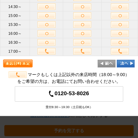
14:30～
15:00～
お名前
必
15:30～
須
16:00～
携帯電話
16:30～
ハイフン不要
番号
必須
17:00～
メールア
ドレス
半角英数
必
須
マークもしくは上記以外の来店時間（18:00～9:00）
をご希望の方は、お電話にてお問い合わせください。
追加オプション
※クリックすると追加の項目が表示され
0120-53-8026
ます
受付8:30～19:30（土日祝もOK）
個人情報の利用目的
に同意して完了する
予約を完了する