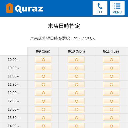
TEL
MENU
見学予約
来店日時指定
ご来店希望日時を選択してください。
30秒かんたん！（新規申込み特典をGet／予約後の変更・
キャンセルOK）
8/9 (Sun)
8/10 (Mon)
8/11 (Tue)
お電話でもご質問・ご来店予約を承っております。
10:00～
10:30～
0120-53-8026
11:00～
受付8:30～19:30（土日祝もOK）
11:30～
12:00～
店舗
駒場東大店
必須
12:30～
13:00～
サイズ
他のサイズも見学OK
13:30～
14:00～
来店日時
未定
来店日時選択