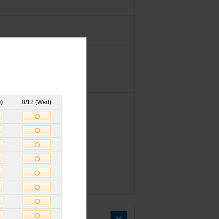
)
8/12 (Wed)