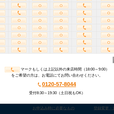
個人情報の利用目的
に同意して完了する
予約を完了する
客様の個人情報を安全に送受信するために、SSL（暗号化通信）を
いない場合は、お問合せフォームからの手続きができません。ブラウザ
マークもしくは上記以外の来店時間（18:00～9:00）
をご希望の方は、お電話にてお問い合わせください。
ズとは？
ご利用までの流れ
お客様サポ
0120-57-8044
ズの特長
お問合せからご利用まで
お支払い
受付8:30～19:30（土日祝もOK）
コミ
収納サイズの選び方
解約
お申込み時に必要なもの
登録変更・