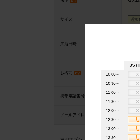
店舗
なんば
必須
サイズ
来店日時
未定
8/6 (T
お名前
必須
10:00～
10:30～
11:00～
携帯電話番号
必須
11:30～
12:00～
メールアドレス
必須
12:30～
13:00～
13:30～
追加オプション
※クリックすると追加の