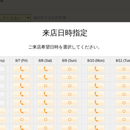
店
他のサイズも見学OK
来店日時指定
来店日時選択
ご来店希望日時を選択してください。
hu)
8/7 (Fri)
8/8 (Sat)
8/9 (Sun)
8/10 (Mon)
8/11 (Tue
ハイフン不要
半角英数
項目が表示されます