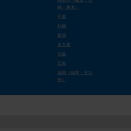
神奈川（横浜・川
崎・厚木）
千葉
札幌
新潟
名古屋
大阪
広島
福岡（福岡・北九
州）