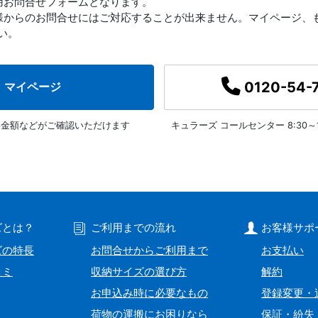
用お問合せフォームとなります。
様からのお問合せにはご対応することが出来ません。マイページ、
い。
0120-54-
マイページ
い金額などがご確認いただけます
キュラーズ コールセンター
8:30
ズとは？
ご利用までの流れ
お客様サポ
ズの特長
お問合せからご利用まで
お支払い
コミ
収納サイズの選び方
解約
お申込み時に必要なもの
登録変更・
荷物の運搬にお困りなら
保証・紛失