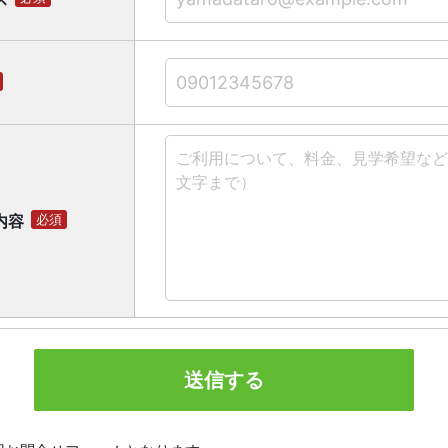
内容
必須
送信する