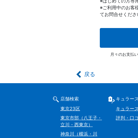
※はじめての方専
※ご利用中のお客
てお問合せくださ
月々のお支払
戻る
店舗検索
キュラー
東京23区
キュラー
東京市部（八王子・
評判・口
立川・西東京）
神奈川（横浜・川